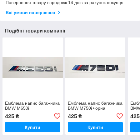
Повернення товару впродовж 14 днів за рахунок покупця
Всі умови повернення
Подібні товари компанії
Емблема напис багажника
Емблема напис багажника
Ембл
BMW M650i
BMW M750i чорна
BMW
425
425
425
₴
₴
Купити
Купити