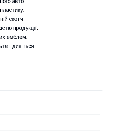
шого авто
пластику.
ній скотч
істю продукції.
них емблем.
е і дивіться.