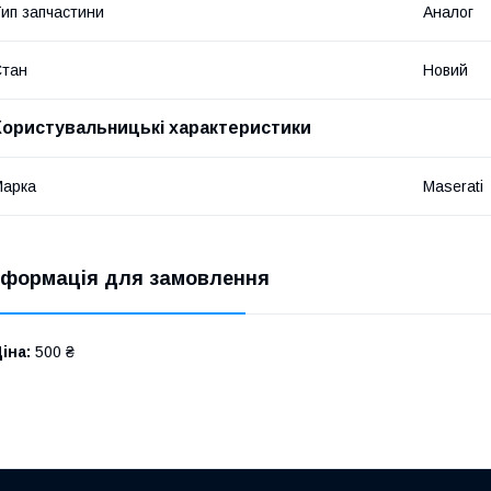
ип запчастини
Аналог
Стан
Новий
Користувальницькі характеристики
Марка
Maserati
нформація для замовлення
іна:
500 ₴