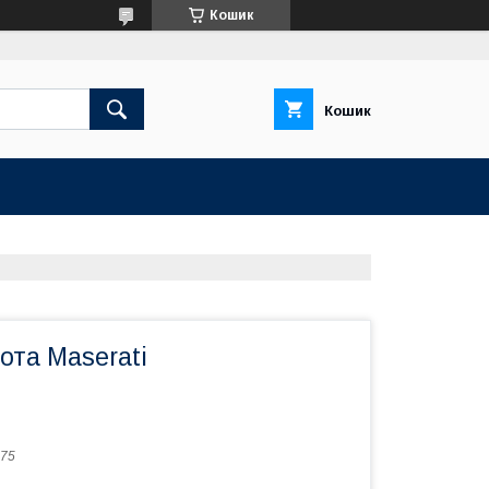
Кошик
Кошик
ота Maserati
75