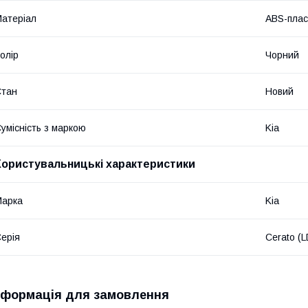
атеріал
ABS-плас
олір
Чорний
Стан
Новий
умісність з маркою
Kia
Користувальницькі характеристики
Марка
Kia
ерія
Cerato (
нформація для замовлення