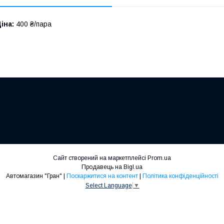
іна:
400 ₴/пара
Сайт створений на маркетплейсі
Prom.ua
Продавець на Bigl.ua
Автомагазин "Гран" |
Поскаржитися на контент
|
Політика конфіденційності
Select Language
▼