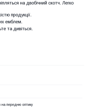
ріпляться на двобічний скотч. Легко
істю продукції.
них емблем.
е та дивіться.
 на передню оптику