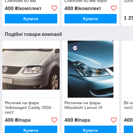
Chevrolet 60 мм
Chevrolet 60 мм чорні
2005
400
400
₴/комплект
₴/комплект
1 2
Купити
Купити
Подібні товари компанії
Реснічки на фари
Реснички на фары
Вії 
Volkswagen Caddy 2004 -
Mitsubishi Lancer IX
тип2
тип2
400
400
400
₴/пара
₴/пара
Купити
Купити