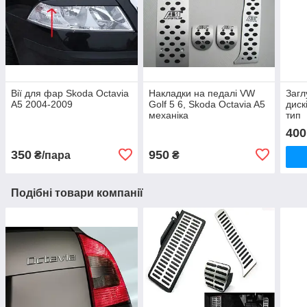
Вії для фар Skoda Octavia
Накладки на педалі VW
Загл
A5 2004-2009
Golf 5 6, Skoda Octavia A5
диск
механіка
тип
400
350
950
₴/пара
₴
Подібні товари компанії