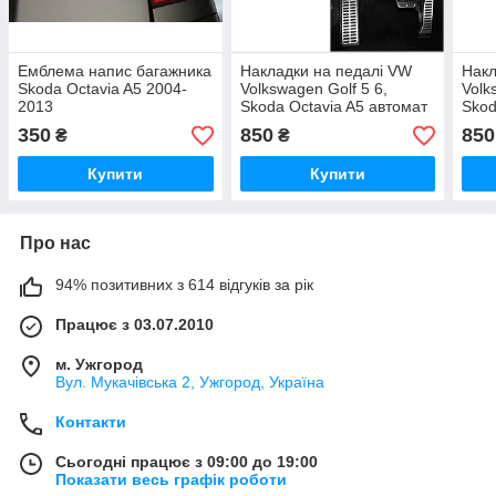
Емблема напис багажника
Накладки на педалі VW
Накл
Skoda Octavia A5 2004-
Volkswagen Golf 5 6,
Volk
2013
Skoda Octavia A5 автомат
Skod
350
850
850
₴
₴
Купити
Купити
Про нас
94% позитивних з 614 відгуків за рік
Працює з 03.07.2010
м. Ужгород
Вул. Мукачівська 2, Ужгород, Україна
Контакти
Сьогодні працює з 09:00 до 19:00
Показати весь графік роботи