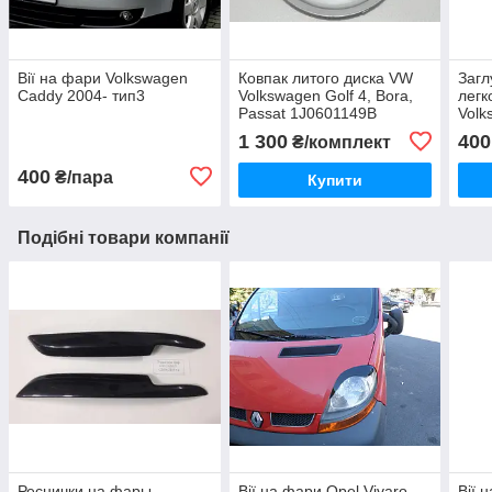
Вії на фари Volkswagen
Ковпак литого диска VW
Загл
Caddy 2004- тип3
Volkswagen Golf 4, Bora,
легк
Passat 1J0601149B
Volk
1 300
400
₴/комплект
400
₴/пара
Купити
Подібні товари компанії
Реснички на фары
Вії на фари Opel Vivaro
Вії 