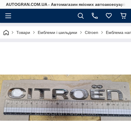
AUTOGRAN.COM.UA - Автомагазин якісних автоаксесуарів
Товари
Емблеми і шильдики
Citroen
Емблема нап