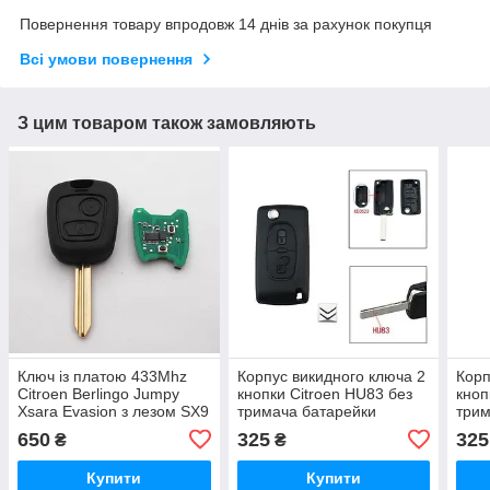
Повернення товару впродовж 14 днів за рахунок покупця
Всі умови повернення
З цим товаром також замовляють
Ключ із платою 433Mhz
Корпус викидного ключа 2
Корп
Citroen Berlingo Jumpy
кнопки Citroen HU83 без
кноп
Xsara Evasion з лезом SX9
тримача батарейки
трим
650
325
325
₴
₴
Купити
Купити