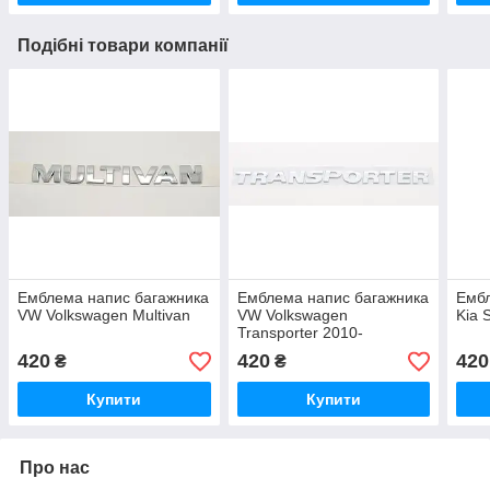
Подібні товари компанії
Емблема напис багажника
Емблема напис багажника
Ембл
VW Volkswagen Multivan
VW Volkswagen
Kia 
Transporter 2010-
420
420
420
₴
₴
Купити
Купити
Про нас