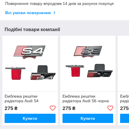
Повернення товару впродовж 14 днів за рахунок покупця
Всі умови повернення
Подібні товари компанії
Емблема решітки
Емблема решітки
Ембл
радіатора Audi S4
радіатора Audi S6 чорна
раді
275
275
275
₴
₴
Купити
Купити