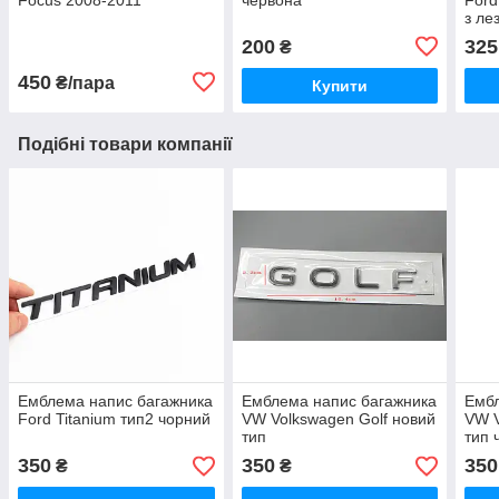
з ле
200
325
₴
450
₴/пара
Купити
Подібні товари компанії
Емблема напис багажника
Емблема напис багажника
Ембл
Ford Titanium тип2 чорний
VW Volkswagen Golf новий
VW V
тип
тип 
350
350
350
₴
₴