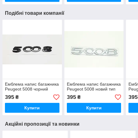
Подібні товари компанії
Емблема напис багажника
Емблема напис багажника
Ембл
Peugeot 5008 чорний
Peugeot 5008 новий тип
Peug
395
395
395
₴
₴
Купити
Купити
Акційні пропозиції та новинки