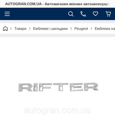
AUTOGRAN.COM.UA - Автомагазин якісних автоаксесуарів
Товари
Емблеми і шильдики
Peugeot
Емблема нап