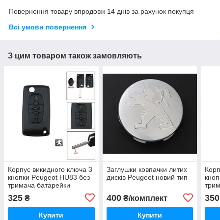
Повернення товару впродовж 14 днів за рахунок покупця
Всі умови повернення
З цим товаром також замовляють
Корпус викидного ключа 3
Заглушки ковпачки литих
Корп
кнопки Peugeot HU83 без
дисків Peugeot новий тип
кноп
тримача батарейки
трим
325
400
350
₴
₴/комплект
Купити
Купити