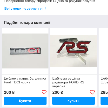
Повернення товару впродовж 14 днів за рахунок покупця
Всі умови повернення
Подібні товари компанії
Емблема напис багажника
Емблеми решітки
Ембл
Ford TDCI чорна
радіатора FORD RS
Edge
червона
200
200
285
₴
₴
Купити
Купити