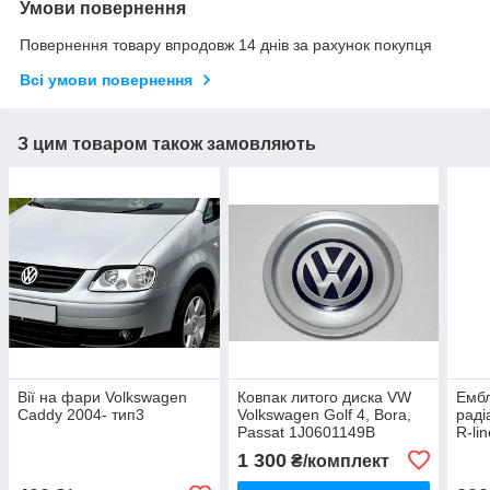
Умови повернення
Повернення товару впродовж 14 днів за рахунок покупця
Всі умови повернення
З цим товаром також замовляють
Вії на фари Volkswagen
Ковпак литого диска VW
Ембл
Caddy 2004- тип3
Volkswagen Golf 4, Bora,
раді
Passat 1J0601149B
R-li
1 300
₴/комплект