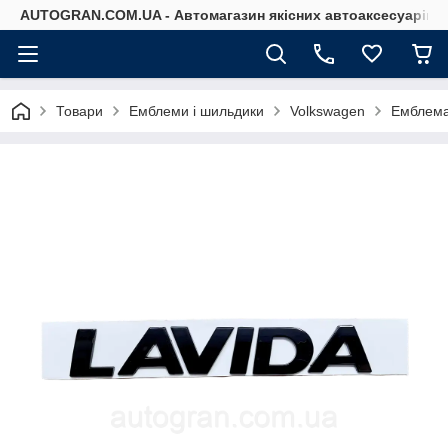
AUTOGRAN.COM.UA - Автомагазин якісних автоаксесуарів
Товари
Емблеми і шильдики
Volkswagen
Емблема