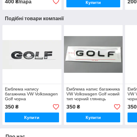
400
200
₴/пара
Купити
Подібні товари компанії
Емблема напису
Емблема напис багажника
Ембл
багажника VW Volkswagen
VW Volkswagen Golf новий
VW 
Golf чорна
тип чорний глянець
чор
350
350
350
₴
₴
Купити
Купити
Про нас