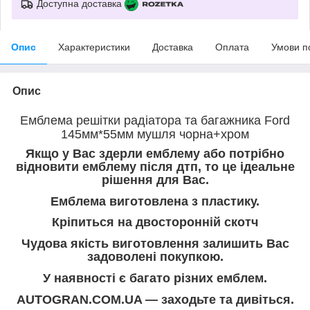
Доступна доставка
Опис
Характеристики
Доставка
Оплата
Умови п
Опис
Емблема решітки радіатора та багажника Ford
145мм*55мм мушля чорна+хром
Якщо у Вас здерли емблему або потрібно
відновити емблему після дтп, то це ідеальне
рішення для Вас.
Емблема виготовлена з пластику.
Кріпиться на двосторонній скотч
Чудова якість виготовлення залишить Вас
задоволені покупкою.
У наявності є багато різних емблем.
AUTOGRAN.COM.UA — заходьте та дивіться.