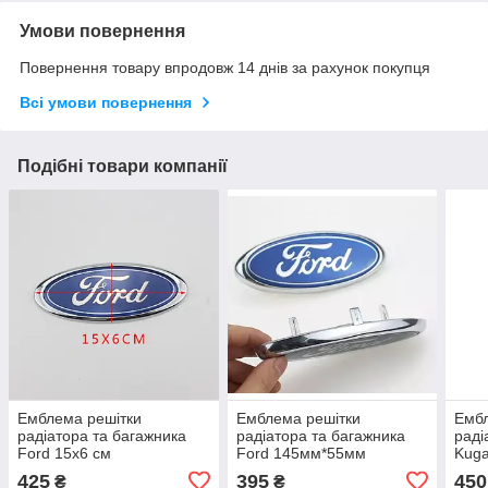
Умови повернення
Повернення товару впродовж 14 днів за рахунок покупця
Всі умови повернення
Подібні товари компанії
Емблема решітки
Емблема решітки
Ембл
радіатора та багажника
радіатора та багажника
раді
Ford 15x6 см
Ford 145мм*55мм
Kug
Con
425
395
450
₴
₴
4M5