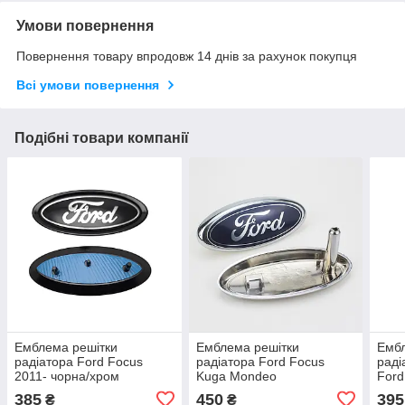
Умови повернення
Повернення товару впродовж 14 днів за рахунок покупця
Всі умови повернення
Подібні товари компанії
Емблема решітки
Емблема решітки
Ембл
радіатора Ford Focus
радіатора Ford Focus
раді
2011- чорна/хром
Kuga Mondeo
For
Connect145мм*65мм
385
450
395
₴
₴
4M518216AA