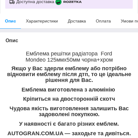
Доступна доставка
Опис
Характеристики
Доставка
Оплата
Умови п
Опис
Емблема решітки радіатора Ford
Mondeo
125ммx50мм чорна+хром
Якщо у Вас здерли емблему або потрібно
відновити емблему після дтп, то це ідеальне
рішення для Вас.
Емблема виготовлена з алюмінію
Кріпиться на двосторонній скотч
Чудова якість виготовлення залишить Вас
задоволені покупкою.
У наявності є багато різних емблем.
AUTOGRAN.COM.UA — заходьте та дивіться.