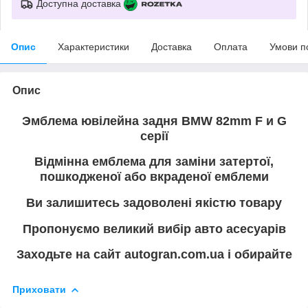
Доступна доставка
Опис
Характеристики
Доставка
Оплата
Умови п
Опис
Эмблема ювілейна задня BMW 82mm F и G
серії
Відмінна емблема для заміни затертої,
пошкодженої або вкраденої емблеми
Ви залишитесь задоволені якістю товару
Пропонуємо великий вибір авто асесуарів
Заходьте на сайт autogran.com.ua і обирайте
Приховати