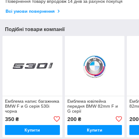
Повернення товару впродовж 14 днів за рахунок покупця
Всі умови повернення
Подібні товари компанії
Емблема напис багажника
Емблема ювілейна
Емб
BMW F и G серія 530i
передня BMW 82mm F и
82mm
чорна
G серії
350
200
200
₴
₴
Купити
Купити