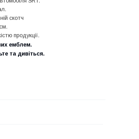
втомобіля SRT.
ал.
ній скотч
см.
істю продукції.
них емблем.
е та дивіться.