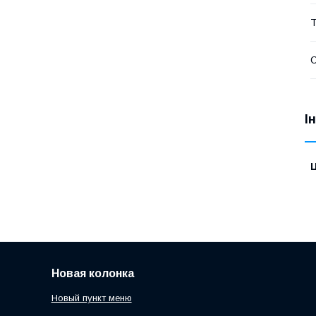
Т
І
Ц
Новая колонка
Новый пункт меню