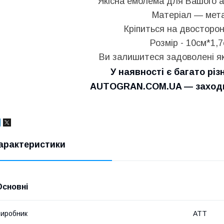
Якісна емблема для Вашого а
Матеріал — мет
Кріпиться на двосторон
Розмір - 10см*1,7
Ви залишитеся задоволені як
У наявності є багато різ
AUTOGRAN.COM.UA — заходьт
арактеристики
Основні
иробник
ATT