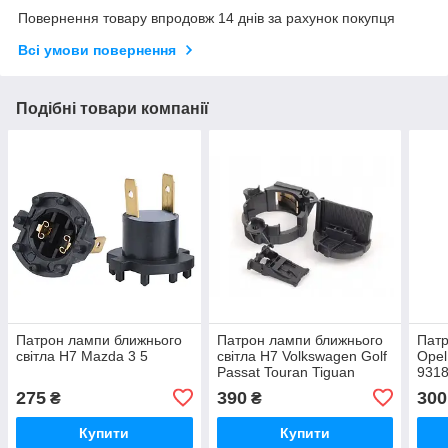
Повернення товару впродовж 14 днів за рахунок покупця
Всі умови повернення
Подібні товари компанії
Патрон лампи ближнього
Патрон лампи ближнього
Патр
світла H7 Mazda 3 5
світла H7 Volkswagen Golf
Opel
Passat Touran Tiguan
931
5K0941109C
275
390
300
₴
₴
Купити
Купити