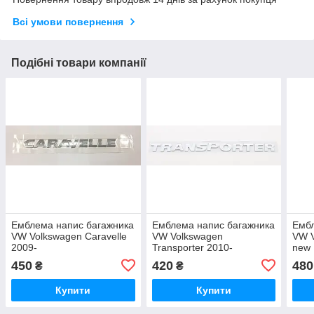
Всі умови повернення
Подібні товари компанії
Емблема напис багажника
Емблема напис багажника
Ембл
VW Volkswagen Caravelle
VW Volkswagen
VW V
2009-
Transporter 2010-
new
450
420
480
₴
₴
Купити
Купити