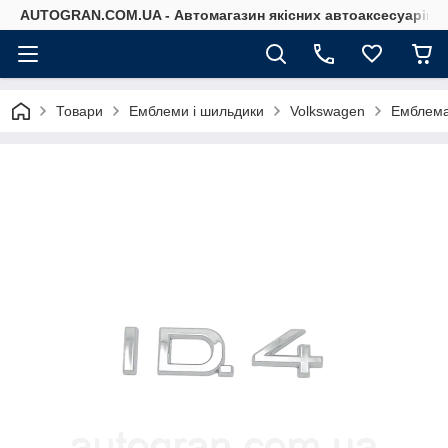
AUTOGRAN.COM.UA - Автомагазин якісних автоаксесуарів
Товари
Емблеми і шильдики
Volkswagen
Емблема