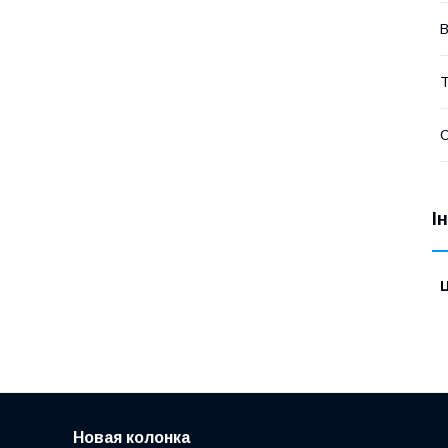
В
Т
І
Ц
Новая колонка