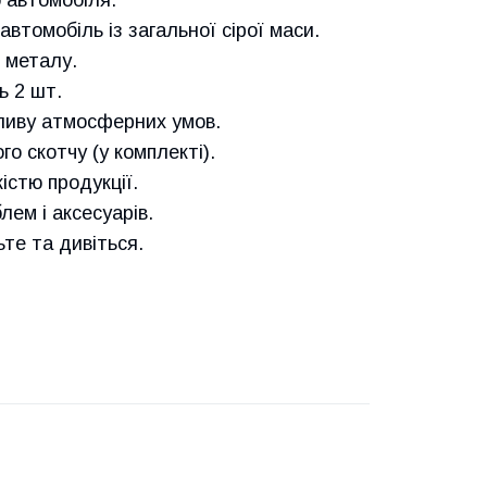
втомобіль із загальної сірої маси.
 металу.
ь 2 шт.
пливу атмосферних умов.
о скотчу (у комплекті).
істю продукції.
лем і аксесуарів.
е та дивіться.