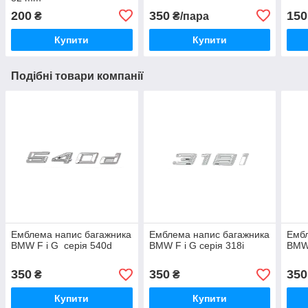
200
350
150
₴
₴/пара
Купити
Купити
Подібні товари компанії
Емблема напис багажника
Емблема напис багажника
Ембл
BMW F і G серія 540d
BMW F і G серія 318i
BMW 
350
350
350
₴
₴
Купити
Купити