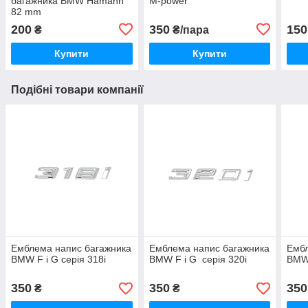
багажника BMW Hamann
M-power
82 mm
200
350
150
₴
₴/пара
Купити
Купити
Подібні товари компанії
Емблема напис багажника
Емблема напис багажника
Ембл
BMW F і G серія 318i
BMW F і G серія 320i
BMW 
350
350
350
₴
₴