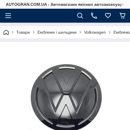
AUTOGRAN.COM.UA - Автомагазин якісних автоаксесуарів
Товари
Емблеми і шильдики
Volkswagen
Емблема