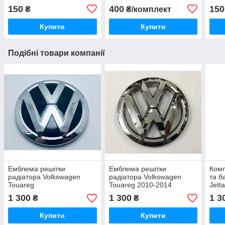
150
400
150
₴
₴/комплект
Купити
Купити
Подібні товари компанії
Емблема решітки
Емблема решітки
Комп
радіатора Volkswagen
радіатора Volkswagen
та б
Touareg
Touareg 2010-2014
Jett
2015- 7P6853601B
7P6853601AULM
глян
1 300
1 300
1 3
₴
₴
Купити
Купити