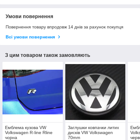
Умови повернення
Повернення товару впродовж 14 днів за рахунок покупця
Всі умови повернення
З цим товаром також замовляють
Емблема кузова VW
Заглушки ковпачки литих
Емб
Volkswagen R-line Rline
дисків VW Volkswagen
Volk
чорна
70mm
чер