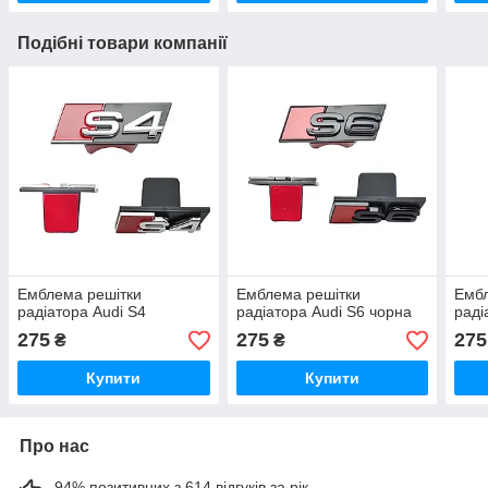
Подібні товари компанії
Емблема решітки
Емблема решітки
Ембл
радіатора Audi S4
радіатора Audi S6 чорна
раді
275
275
275
₴
₴
Купити
Купити
Про нас
94% позитивних з 614 відгуків за рік