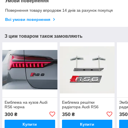
Умови повернення
Повернення товару впродовж 14 днів за рахунок покупця
Всі умови повернення
З цим товаром також замовляють
Емблема на кузов Audi
Емблема решітки
Эмб
RS6 чорна
радіатора Audi RS6
ради
300
350
350
₴
₴
Купити
Купити