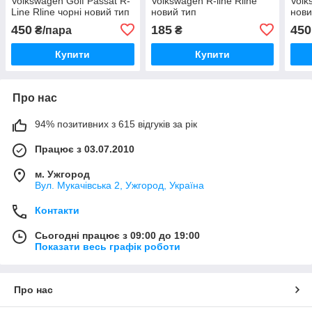
Volkswagen Golf Passat R-
Volkswagen R-line Rline
Volk
Line Rline чорні новий тип
новий тип
нови
450
185
450
₴/пара
₴
Купити
Купити
Про нас
94% позитивних з 615 відгуків за рік
Працює з 03.07.2010
м. Ужгород
Вул. Мукачівська 2, Ужгород, Україна
Контакти
Сьогодні працює з 09:00 до 19:00
Показати весь графік роботи
Про нас