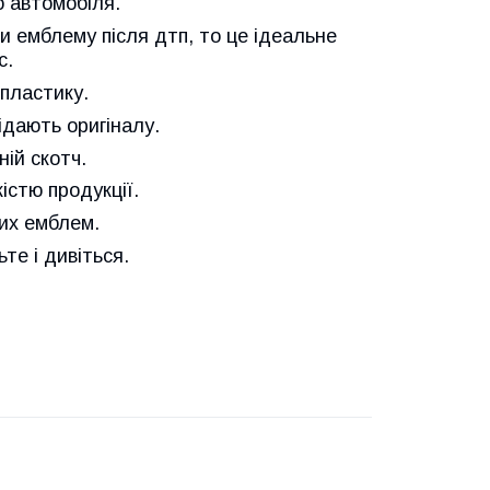
 автомобіля.
и емблему після дтп, то це ідеальне
с.
пластику.
ідають оригіналу.
ій скотч.
істю продукції.
них емблем.
е і дивіться.