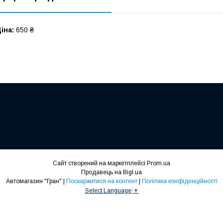
іна:
650 ₴
Сайт створений на маркетплейсі
Prom.ua
Продавець на Bigl.ua
Автомагазин "Гран" |
Поскаржитися на контент
|
Політика конфіденційності
Select Language
▼