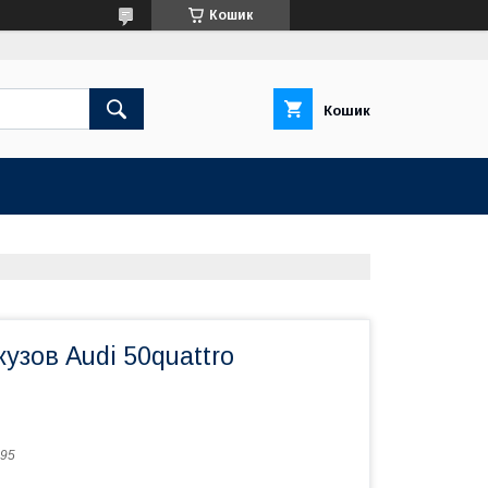
Кошик
Кошик
узов Audi 50quattro
95