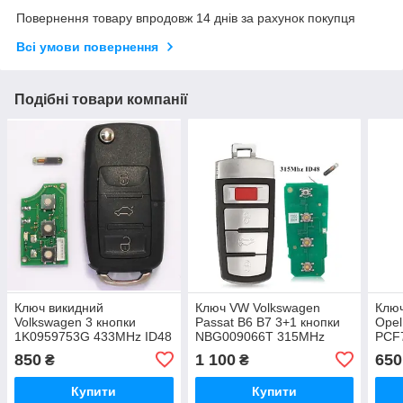
Повернення товару впродовж 14 днів за рахунок покупця
Всі умови повернення
Подібні товари компанії
Ключ викидний
Ключ VW Volkswagen
Ключ
Volkswagen 3 кнопки
Passat B6 B7 3+1 кнопки
Opel
1K0959753G 433MHz ID48
NBG009066T 315MHz
PCF7
ID48
NE7
850
1 100
650
₴
₴
Купити
Купити