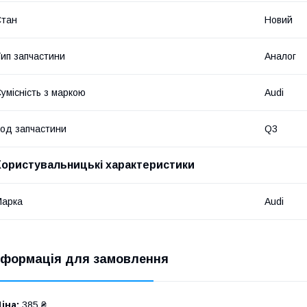
Стан
Новий
ип запчастини
Аналог
умісність з маркою
Audi
од запчастини
Q3
Користувальницькі характеристики
Марка
Audi
нформація для замовлення
іна:
385 ₴