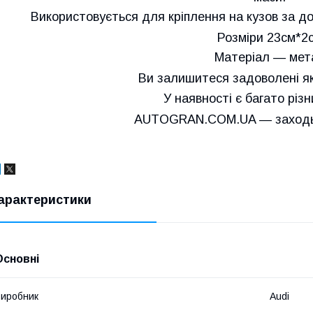
Використовується для кріплення на кузов за д
Розміри 23
см*2
Матеріал — мет
Ви залишитеся задоволені як
У наявності є багато різ
AUTOGRAN.COM.UA — заходьт
арактеристики
Основні
иробник
Audi