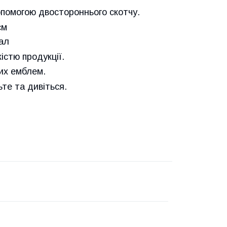
опомогою двостороннього скотчу.
см
ал
істю продукції.
них емблем.
е та дивіться.