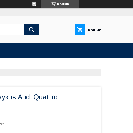
Кошик
Кошик
узов Audi Quattro
91