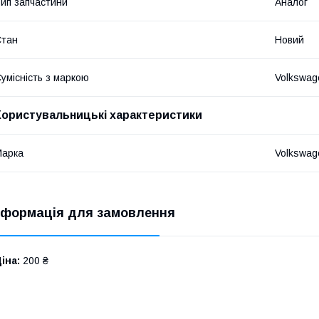
ип запчастини
Аналог
Стан
Новий
умісність з маркою
Volkswag
Користувальницькі характеристики
Марка
Volkswag
нформація для замовлення
іна:
200 ₴