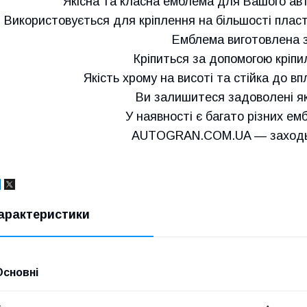
Якісна та класна емблема для Вашого авт
Використовується для кріплення на більшості пласти
Емблема виготовлена з
Кріпиться за допомогою кріпи
Якість хрому на висоті та стійка до в
Ви залишитеся задоволені як
У наявності є багато різних емб
AUTOGRAN.COM.UA — заходьт
арактеристики
Основні