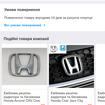
Умови повернення
Повернення товару впродовж 14 днів за рахунок покупця
Всі умови повернення
Подібні товари компанії
Емблема решітки
Емблема решітки
Ембл
радіатора та багажника
радіатора та багажника
раді
Honda Accord CRV Civic
Honda Civic Jazz City
Hond
Jazz 108мм*88мм
113мм*93мм
Jaz