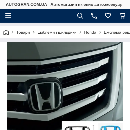
AUTOGRAN.COM.UA - Автомагазин якісних автоаксесуарів
Товари
Емблеми і шильдики
Honda
Емблема реш