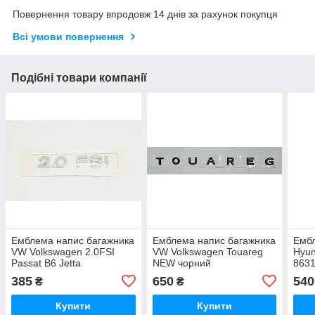
Повернення товару впродовж 14 днів за рахунок покупця
Всі умови повернення
Подібні товари компанії
Емблема напис багажника
Емблема напис багажника
Ембл
VW Volkswagen 2.0FSI
VW Volkswagen Touareg
Hyun
Passat B6 Jetta
NEW чорний
863
385
650
540
₴
₴
Купити
Купити