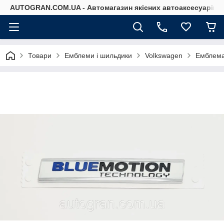
AUTOGRAN.COM.UA - Автомагазин якісних автоаксесуарів
Товари
Емблеми і шильдики
Volkswagen
Емблема 