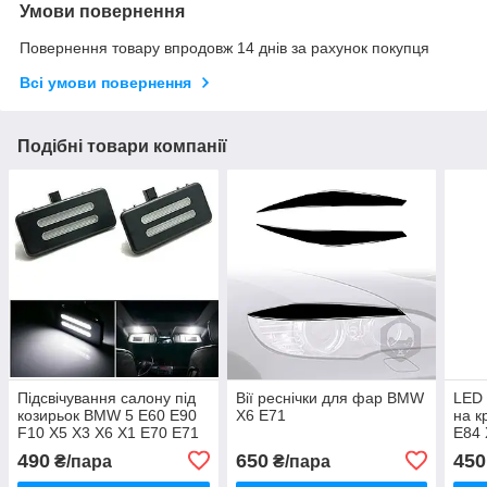
Умови повернення
Повернення товару впродовж 14 днів за рахунок покупця
Всі умови повернення
Подібні товари компанії
Підсвічування салону під
Вії реснічки для фар BMW
LED 
козирьок BMW 5 E60 E90
X6 E71
на к
F10 X5 X3 X6 X1 E70 E71
E84 
E81 E82
E82 
490
650
450
₴/пара
₴/пара