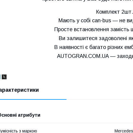
Комплект 2шт.
Мають у собі can-bus — не в
Просте встановлення замість ш
Ви залишитеся задоволені як
В наявності є багато різних емб
AUTOGRAN.COM.UA — заходьт
арактеристики
Основні атрибути
умісність з маркою
Mercede