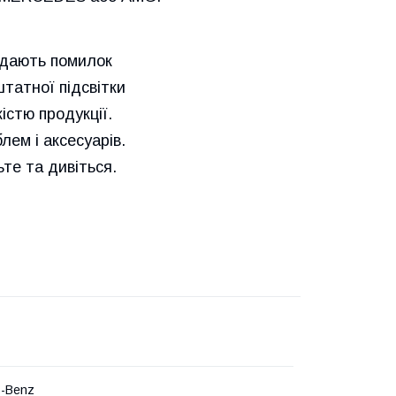
идають помилок
татної підсвітки
істю продукції.
лем і аксесуарів.
е та дивіться.
s-Benz