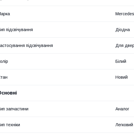
Марка
Mercede
ип підсвічування
Діодна
астосування підсвічування
Для две
олір
Білий
Стан
Новий
Основні
ип запчастини
Аналог
ип техніки
Легковий