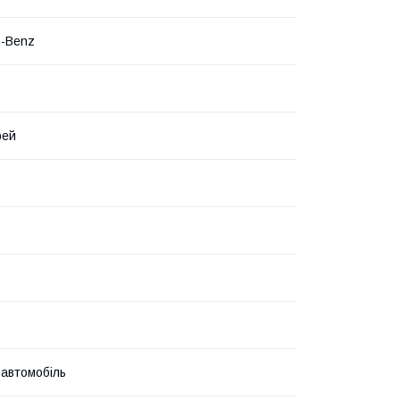
s-Benz
рей
 автомобіль