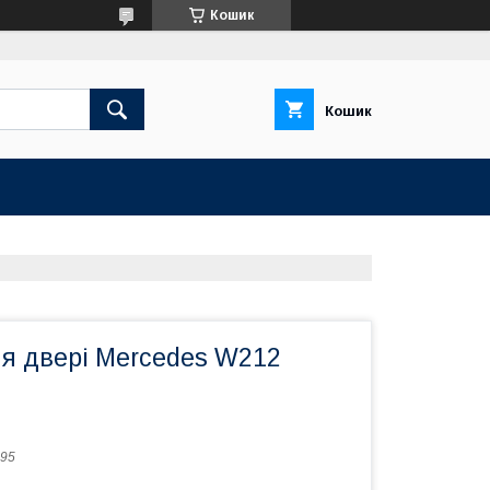
Кошик
Кошик
ня двері Mercedes W212
95