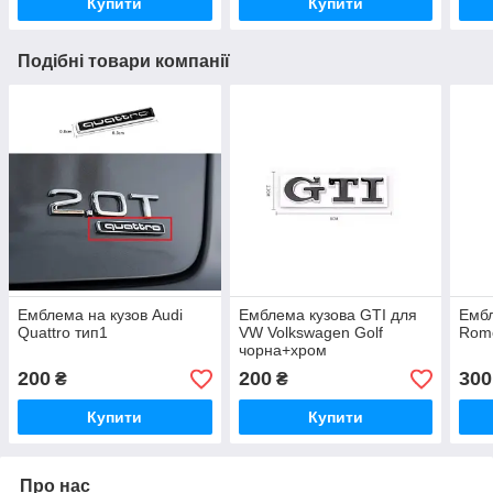
Купити
Купити
Подібні товари компанії
Емблема на кузов Audi
Емблема кузова GTI для
Ембл
Quattro тип1
VW Volkswagen Golf
Rom
чорна+хром
200
200
300
₴
₴
Купити
Купити
Про нас