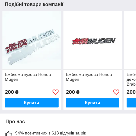
Подібні товари компанії
Емблема кузова Honda
Емблема кузова Honda
Ембл
Mugen
Mugen
деко
Brab
200
200
200
₴
₴
Купити
Купити
Про нас
94% позитивних з 613 відгуків за рік