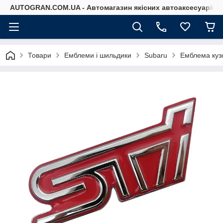
AUTOGRAN.COM.UA - Автомагазин якісних автоаксесуарів
Товари
Емблеми і шильдики
Subaru
Емблема куз