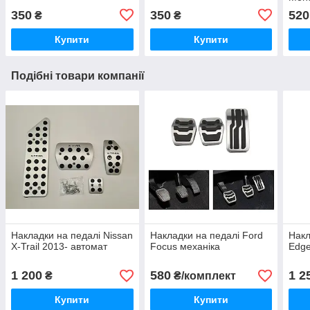
350
350
520
₴
₴
Купити
Купити
Подібні товари компанії
Накладки на педалі Nissan
Накладки на педалі Ford
Накл
X-Trail 2013- автомат
Focus механіка
Edg
1 200
580
1 2
₴
₴/комплект
Купити
Купити