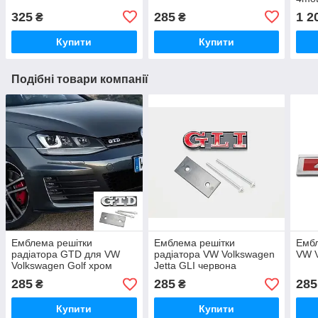
325
285
1 2
₴
₴
Купити
Купити
Подібні товари компанії
Емблема решітки
Емблема решітки
Ембл
радіатора GTD для VW
радіатора VW Volkswagen
VW V
Volkswagen Golf хром
Jetta GLI червона
285
285
285
₴
₴
Купити
Купити