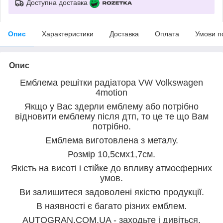
Доступна доставка
Опис
Характеристики
Доставка
Оплата
Умови п
Опис
Емблема решітки радіатора VW Volkswagen
4motion
Якщо у Вас здерли емблему або потрібно
відновити емблему після дтп, то це те що Вам
потрібно.
Емблема виготовлена з металу.
Розмір 10,5смх1,7см.
Якість на висоті і стійке до впливу атмосферних
умов.
Ви залишитеся задоволені якістю продукції.
В наявності є багато різних емблем.
AUTOGRAN.COM.UA - заходьте і дивіться.