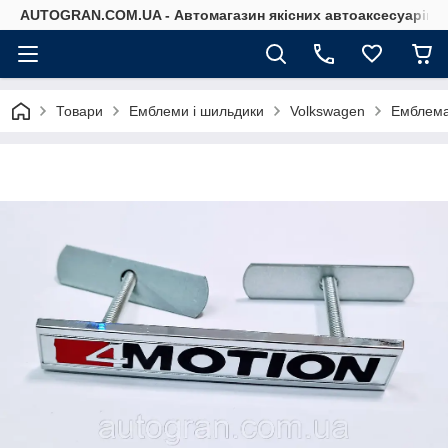
AUTOGRAN.COM.UA - Автомагазин якісних автоаксесуарів
Товари
Емблеми і шильдики
Volkswagen
Емблема