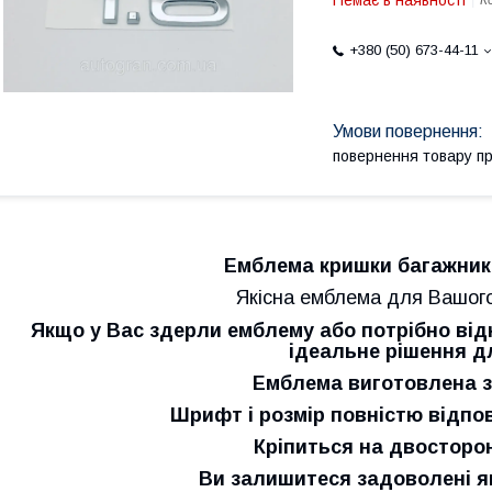
Немає в наявності
К
+380 (50) 673-44-11
повернення товару п
Емблема кришки багажника
Якісна емблема для Вашого
Якщо у Вас здерли емблему або потрібно від
ідеальне рішення д
Емблема виготовлена з
Шрифт і розмір повністю відпо
Кріпиться на двосторон
Ви залишитеся задоволені як