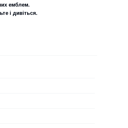
них емблем.
е і дивіться.