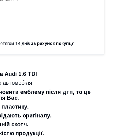
од:
302555
ротягом 14 днів
за рахунок покупця
 Audi 1.6 TDI
 автомобіля.
новити емблему після дтп, то це
ля Вас.
 пластику.
відають оригіналу.
ній скотч.
істю продукції.