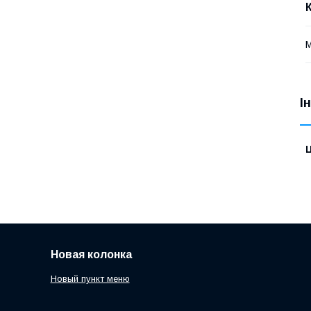
І
Ц
Новая колонка
Новый пункт меню