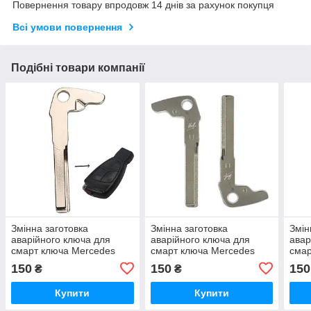
Повернення товару впродовж 14 днів за рахунок покупця
Всі умови повернення
Подібні товари компанії
Змінна заготовка
Змінна заготовка
Змін
аварійного ключа для
аварійного ключа для
авар
смарт ключа Mercedes
смарт ключа Mercedes
смар
тип3
тип3
тип2
150
150
150
₴
₴
Купити
Купити