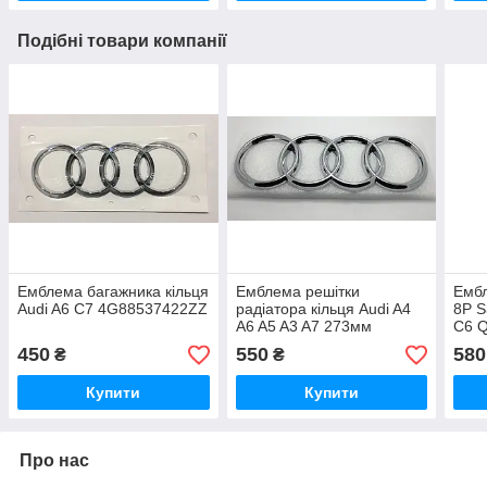
Подібні товари компанії
Емблема багажника кільця
Емблема решітки
Ембл
Audi A6 C7 4G88537422ZZ
радіатора кільця Audi A4
8P S
A6 A5 A3 A7 273мм
C6 
450
550
580
₴
₴
Купити
Купити
Про нас