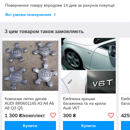
Повернення товару впродовж 14 днів за рахунок покупця
Всі умови повернення
З цим товаром також замовляють
Ковпачки литих дисків
Емблема кришки
Емб
AUDI 8R0601165 A3 A4 A6
багажника та на крила
бага
A8 Q3 Q5
Audi V6T
1 300
300
425
₴/комплект
₴
Купити
Купити