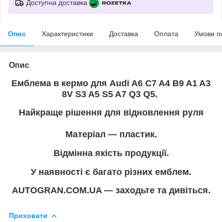
Доступна доставка
Опис
Характеристики
Доставка
Оплата
Умови п
Опис
Емблема в кермо для Audi A6 C7 A4 B9 A1 A3
8V S3 A5 S5 A7 Q3 Q5.
Найкраще рішення для відновлення руля
Матеріал — пластик.
Відмінна якість продукції.
У наявності є багато різних емблем.
AUTOGRAN.COM.UA — заходьте та дивіться.
Приховати