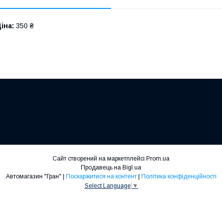
іна:
350 ₴
Сайт створений на маркетплейсі
Prom.ua
Продавець на Bigl.ua
Автомагазин "Гран" |
Поскаржитися на контент
|
Політика конфіденційності
Select Language
▼