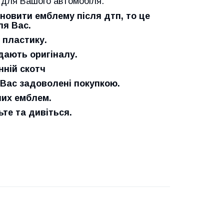
 для Вашого автомобіля.
новити емблему після дтп, то це
ля Вас.
 пластику.
ідають оригіналу.
нній скотч
 Вас задоволені покупкою
.
них емблем.
е та дивіться.