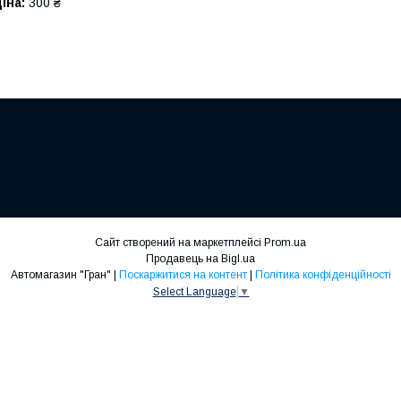
іна:
300 ₴
Сайт створений на маркетплейсі
Prom.ua
Продавець на Bigl.ua
Автомагазин "Гран" |
Поскаржитися на контент
|
Політика конфіденційності
Select Language
▼