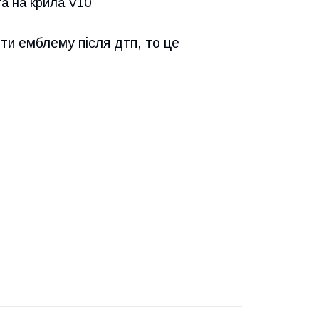
а на крила V10
ти емблему після дтп, то це