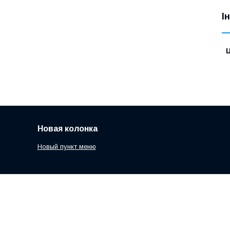
І
Ц
Новая колонка
Новый пункт меню