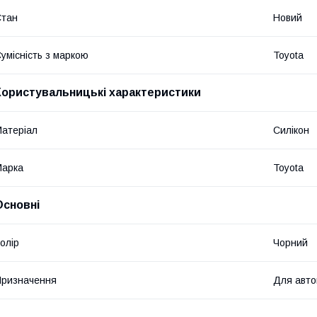
Стан
Новий
умісність з маркою
Toyota
Користувальницькі характеристики
атеріал
Силікон
Марка
Toyota
Основні
олір
Чорний
ризначення
Для авто