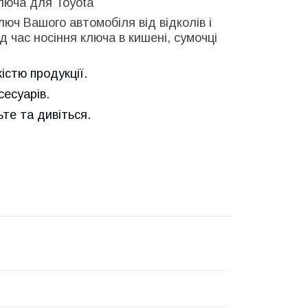
ключа для Toyota
юч Вашого автомобіля від відколів і
д час носіння ключа в кишені, сумочці
істю продукції.
сесуарів.
е та дивіться.