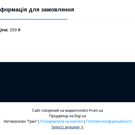
нформація для замовлення
іна:
150 ₴
Сайт створений на маркетплейсі
Prom.ua
Продавець на Bigl.ua
Автомагазин "Гран" |
Поскаржитися на контент
|
Політика конфіденційності
Select Language
▼