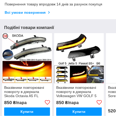
Повернення товару впродовж 14 днів за рахунок покупця
Всі умови повернення
Подібні товари компанії
Вказівники повторювачі
Вказівники повторювачі
Вказ
повороту в дзеркала
повороту в дзеркала
пово
Skoda Octavia A5 FL
Volkswagen VW GOLF 5
Sore
Superb 2008-2014 чорні
Jetta Passat B5+ B6 чорні
850
850
₴/пара
₴/пара
динамічні
динамічні
520
Купити
Купити