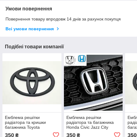
Умови повернення
Повернення товару впродовж 14 днів за рахунок покупця
Всі умови повернення
Подібні товари компанії
Емблема решітки
Емблема решітки
Ембл
радіатора та кришки
радіатора та багажника
раді
багажника Toyota
Honda Civic Jazz City
бага
150мм*100мм чорна
113мм*93мм
140
350
350
350
₴
₴
матова
мат