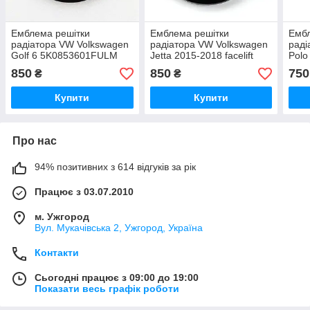
Емблема решітки
Емблема решітки
Ембл
радіатора VW Volkswagen
радіатора VW Volkswagen
раді
Golf 6 5K0853601FULM
Jetta 2015-2018 facelift
Polo
5k0853601c чорно-біла
3GD853601B чорний
чорн
850
850
750
₴
₴
глянець
Купити
Купити
Про нас
94% позитивних з 614 відгуків за рік
Працює з 03.07.2010
м. Ужгород
Вул. Мукачівська 2, Ужгород, Україна
Контакти
Сьогодні працює з 09:00 до 19:00
Показати весь графік роботи