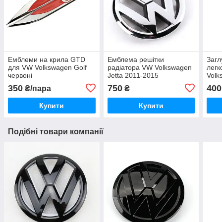
Емблеми на крила GTD
Емблема решітки
Загл
для VW Volkswagen Golf
радіатора VW Volkswagen
легк
червоні
Jetta 2011-2015
Volk
5C6853601ULM
1j06
350
750
400
₴/пара
₴
Купити
Купити
Подібні товари компанії