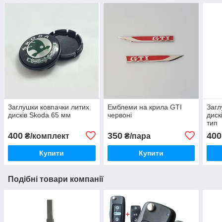
Заглушки ковпачки литих
Емблеми на крила GTI
Загл
дисків Skoda 65 мм
червоні
диск
тип
400
350
400
₴/комплект
₴/пара
Купити
Купити
Подібні товари компанії