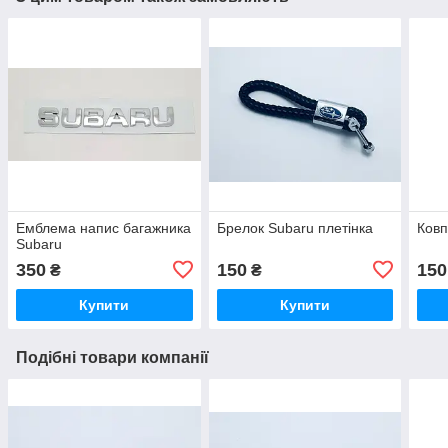
Емблема напис багажника
Брелок Subaru плетінка
Ковп
Subaru
350
150
150
₴
₴
Купити
Купити
Подібні товари компанії