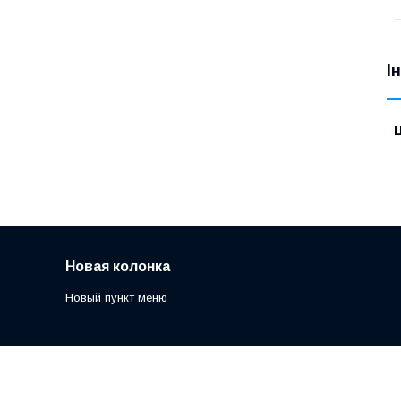
І
Ц
Новая колонка
Новый пункт меню