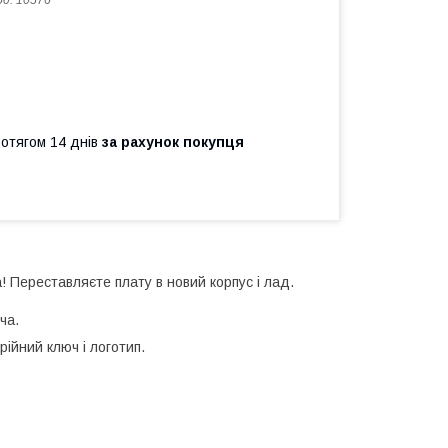
од:
10576
ротягом 14 днів
за рахунок покупця
 Переставляєте плату в новий корпус і лад.
ча.
рійний ключ і логотип.