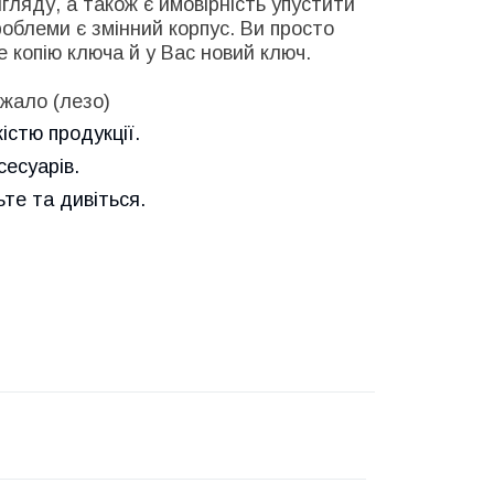
гляду, а також є ймовірність упустити
роблеми є змінний корпус. Ви просто
 копію ключа й у Вас новий ключ.
 жало (лезо)
істю продукції.
сесуарів.
е та дивіться.