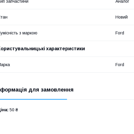
ип запчастини
Аналог
Стан
Новий
умісність з маркою
Ford
Користувальницькі характеристики
Марка
Ford
нформація для замовлення
іна:
50 ₴