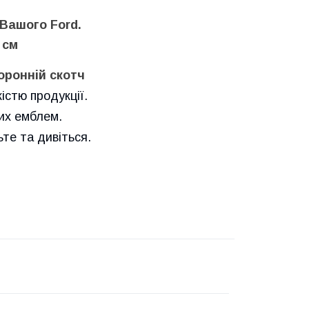
Вашого Ford.
 см
ронній скотч
істю продукції.
них емблем.
е та дивіться.