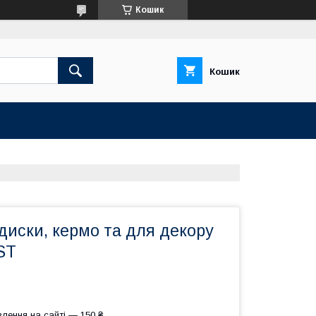
Кошик
Кошик
диски, кермо та для декору
ST
лення на сайті — 150 ₴